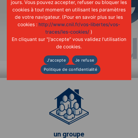
jours. Vous pouvez accepter, refuser ou bloquer les
cookies à tout moment en utilisant les paramètres
de votre navigateur. (Pour en savoir plus sur les
cookies :
http://www.cnil.fr/vos-libertes/vos-
Vidéo
traces/les-cookies/
)
Découvrez GT solutions en vidéo
En cliquant sur "j'accepte" vous validez l'utilisation
de cookies.
J'accepte
Je refuse
Politique de confidentialité
un groupe