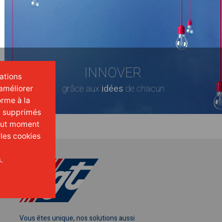
INNOVER
mations
grâce aux
idées
de chacun
améliorer
orme à la
t supprimés
tout moment
 les cookies
.
Vous êtes unique, nos solutions aussi