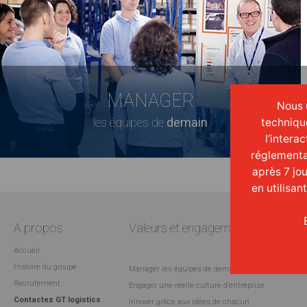
MANAGER
Nous u
les équipes de
demain
techniqu
l’intera
réglementa
après 7 jo
en utilisan
A propos
Valeurs et engagements
Accueil
Histoire du groupe
Manager les équipes de demain
Recrutement
Engager une réelle culture d'entreprise
Contactez GT logistics
Innover grâce aux idées de chacun