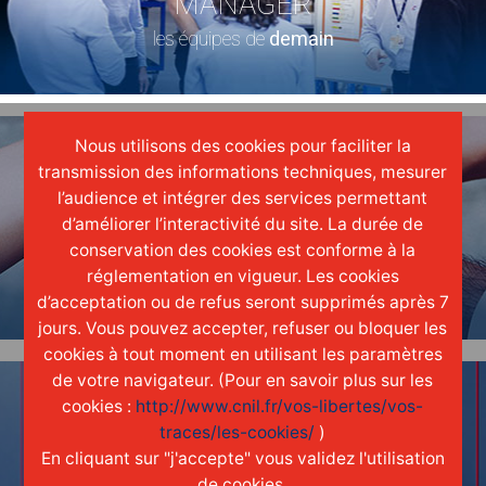
MANAGER
les équipes de
demain
20
Vi
Nous utilisons des cookies pour faciliter la
GT Log
transmission des informations techniques, mesurer
l’audience et intégrer des services permettant
d’améliorer l’interactivité du site. La durée de
ENGAGER
conservation des cookies est conforme à la
réglementation en vigueur. Les cookies
une réelle
culture
d'entreprise
d’acceptation ou de refus seront supprimés après 7
jours. Vous pouvez accepter, refuser ou bloquer les
cookies à tout moment en utilisant les paramètres
de votre navigateur. (Pour en savoir plus sur les
cookies :
http://www.cnil.fr/vos-libertes/vos-
traces/les-cookies/
)
En cliquant sur "j'accepte" vous validez l'utilisation
de cookies.