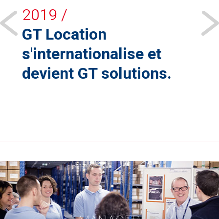
2019 /
20
GT Location
Te
s'internationalise et
GT Log
Techno
devient GT solutions.
l’acc
innova