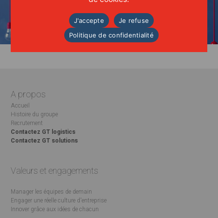
INNOVER
grâce aux
idées
de chacun
J'accepte
Je refuse
Politique de confidentialité
A propos
Accueil
Histoire du groupe
Recrutement
Contactez GT logistics
Contactez GT solutions
Valeurs et engagements
Manager les équipes de demain
Engager une réelle culture d'entreprise
Innover grâce aux idées de chacun