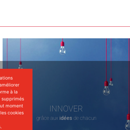
mations
améliorer
orme à la
t supprimés
tout moment
INNOVER
 les cookies
grâce aux
idées
de chacun
.