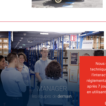
Nous u
techniqu
l’intera
réglementa
après 7 jo
MANAGER
en utilisan
les équipes de
demain