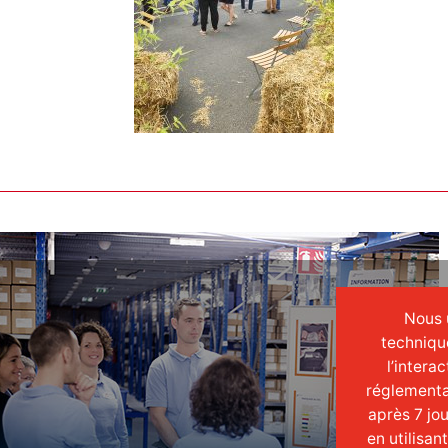
Nous u
techniqu
l’intera
réglementa
après 7 jo
en utilisan