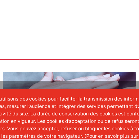
tilisons des cookies pour faciliter la transmission des infor
es, mesurer l’audience et intégrer des services permettant d’
ctivité du site. La durée de conservation des cookies est conf
tion en vigueur. Les cookies d’acceptation ou de refus seron
urs. Vous pouvez accepter, refuser ou bloquer les cookies à 
t les paramètres de votre navigateur. (Pour en savoir plus sur