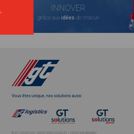
INNOVER
.
grâce aux
idées
de chacun
Vous êtes unique, nos solutions aussi
© GT LOGISTICS ¦
MENTIONS LÉGALES
¦
CRÉATION BONBAY