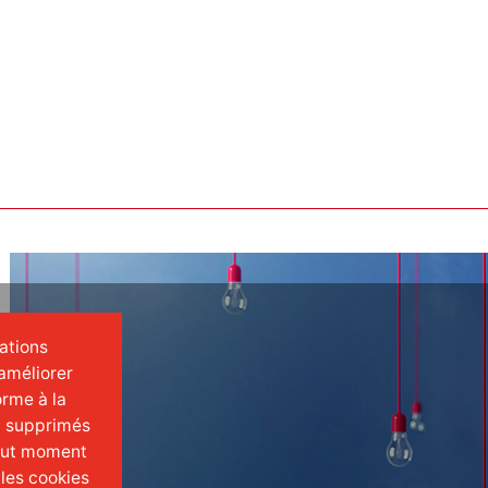
mations
améliorer
orme à la
t supprimés
tout moment
 les cookies