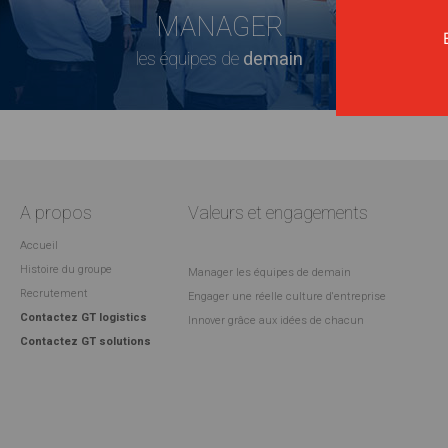
MANAGER
les équipes de
demain
A propos
Valeurs et engagements
Accueil
Histoire du groupe
Manager les équipes de demain
Recrutement
Engager une réelle culture d'entreprise
Contactez GT logistics
Innover grâce aux idées de chacun
Contactez GT solutions