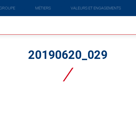
 GROUPE
MÉTIERS
VALEURS ET ENGAGEMENTS
20190620_029