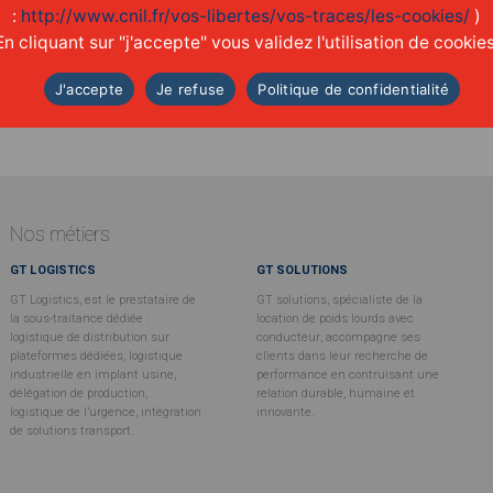
:
http://www.cnil.fr/vos-libertes/vos-traces/les-cookies/
)
ENGAGER
En cliquant sur "j'accepte" vous validez l'utilisation de cookies
une réelle
culture
d'entreprise
J'accepte
Je refuse
Politique de confidentialité
Nos métiers
GT LOGISTICS
GT SOLUTIONS
GT Logistics, est le prestataire de
GT solutions, spécialiste de la
la sous-traitance dédiée :
location de poids lourds avec
logistique de distribution sur
conducteur, accompagne ses
plateformes dédiées, logistique
clients dans leur recherche de
industrielle en implant usine,
performance en contruisant une
délégation de production,
relation durable, humaine et
logistique de l’urgence, intégration
innovante.
de solutions transport.