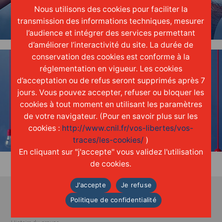
Nous utilisons des cookies pour faciliter la
une réelle
culture
d'entreprise
transmission des informations techniques, mesurer
l’audience et intégrer des services permettant
d’améliorer l’interactivité du site. La durée de
conservation des cookies est conforme à la
réglementation en vigueur. Les cookies
d’acceptation ou de refus seront supprimés après 7
jours. Vous pouvez accepter, refuser ou bloquer les
cookies à tout moment en utilisant les paramètres
INNOVER
de votre navigateur. (Pour en savoir plus sur les
grâce aux
idées
de chacun
cookies :
http://www.cnil.fr/vos-libertes/vos-
traces/les-cookies/
)
En cliquant sur "j'accepte" vous validez l'utilisation
de cookies.
J'accepte
Je refuse
Politique de confidentialité
A propos
Accueil