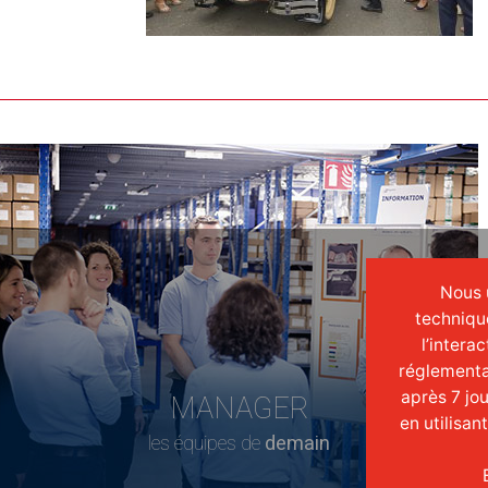
Nous u
techniqu
l’intera
réglementa
après 7 jo
MANAGER
en utilisan
les équipes de
demain