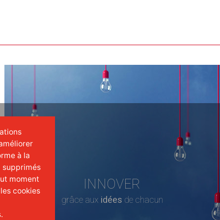
mations
améliorer
orme à la
t supprimés
tout moment
INNOVER
 les cookies
grâce aux
idées
de chacun
.