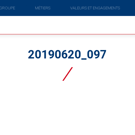
 GROUPE
MÉTIERS
VALEURS ET ENGAGEMENTS
20190620_097