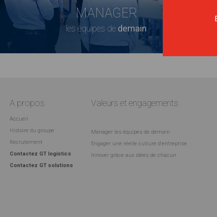
MANAGER
les équipes de
demain
A propos
Valeurs et engagements
Accueil
Histoire du groupe
Manager les équipes de demain
Recrutement
Engager une réelle culture d'entreprise
Contactez GT logistics
Innover grâce aux idées de chacun
Contactez GT solutions