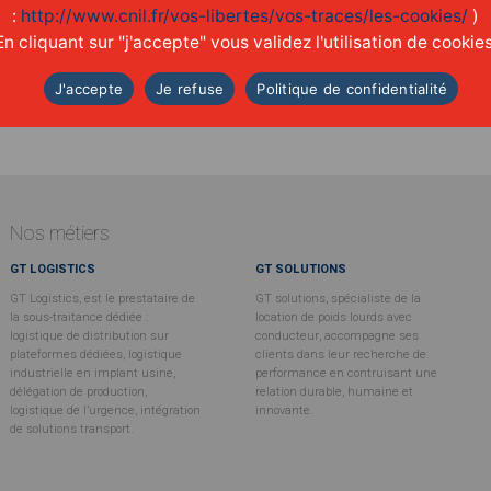
:
http://www.cnil.fr/vos-libertes/vos-traces/les-cookies/
)
ENGAGER
En cliquant sur "j'accepte" vous validez l'utilisation de cookies
une réelle
culture
d'entreprise
J'accepte
Je refuse
Politique de confidentialité
Nos métiers
GT LOGISTICS
GT SOLUTIONS
GT Logistics, est le prestataire de
GT solutions, spécialiste de la
la sous-traitance dédiée :
location de poids lourds avec
logistique de distribution sur
conducteur, accompagne ses
plateformes dédiées, logistique
clients dans leur recherche de
industrielle en implant usine,
performance en contruisant une
délégation de production,
relation durable, humaine et
logistique de l’urgence, intégration
innovante.
de solutions transport.