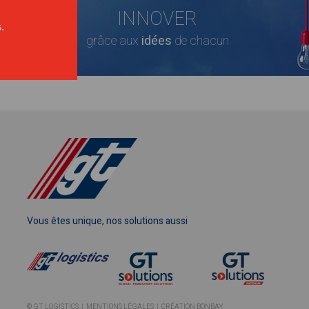
INNOVER
.
grâce aux
idées
de chacun
Vous êtes unique, nos solutions aussi
© GT LOGISTICS ¦
MENTIONS LÉGALES
¦
CRÉATION BONBAY