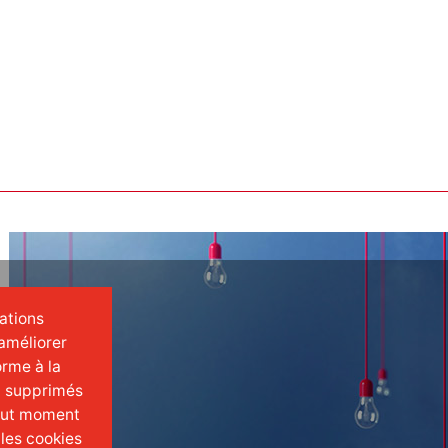
mations
améliorer
orme à la
t supprimés
tout moment
 les cookies