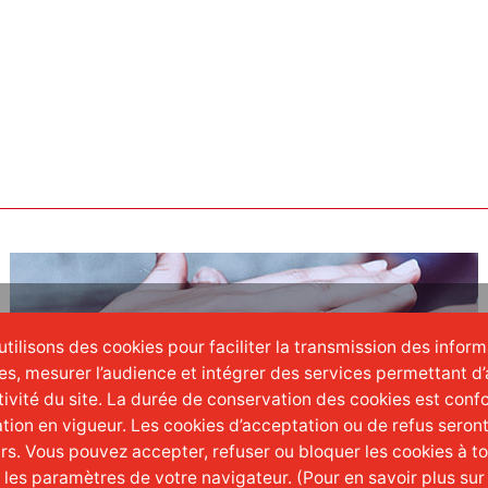
tilisons des cookies pour faciliter la transmission des infor
es, mesurer l’audience et intégrer des services permettant d’
ctivité du site. La durée de conservation des cookies est conf
tion en vigueur. Les cookies d’acceptation ou de refus seron
urs. Vous pouvez accepter, refuser ou bloquer les cookies à 
t les paramètres de votre navigateur. (Pour en savoir plus sur