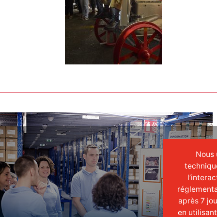
Nous u
techniqu
l’intera
réglementa
après 7 jo
en utilisan