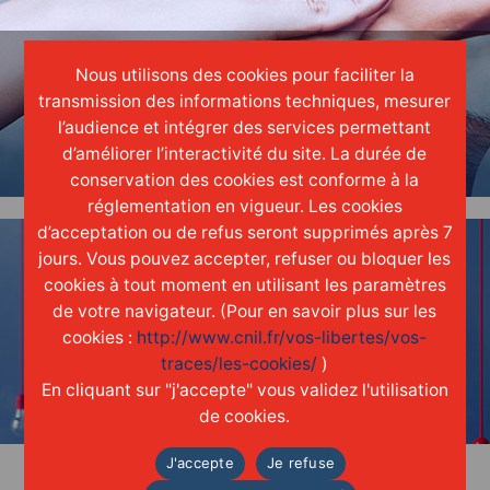
Nous utilisons des cookies pour faciliter la
ENGAGER
transmission des informations techniques, mesurer
l’audience et intégrer des services permettant
une réelle
culture
d'entreprise
d’améliorer l’interactivité du site. La durée de
conservation des cookies est conforme à la
réglementation en vigueur. Les cookies
d’acceptation ou de refus seront supprimés après 7
jours. Vous pouvez accepter, refuser ou bloquer les
cookies à tout moment en utilisant les paramètres
de votre navigateur. (Pour en savoir plus sur les
cookies :
http://www.cnil.fr/vos-libertes/vos-
INNOVER
traces/les-cookies/
)
grâce aux
idées
de chacun
En cliquant sur "j'accepte" vous validez l'utilisation
de cookies.
J'accepte
Je refuse