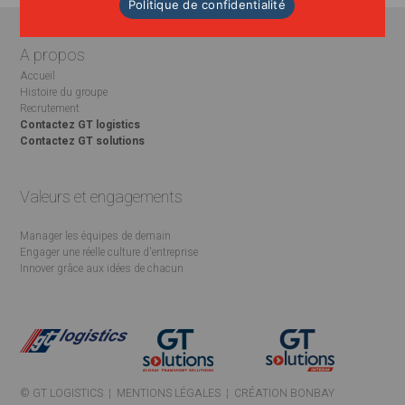
Politique de confidentialité
A propos
Accueil
Histoire du groupe
Recrutement
Contactez GT logistics
Contactez GT solutions
Valeurs et engagements
Manager les équipes de demain
Engager une réelle culture d'entreprise
Innover grâce aux idées de chacun
© GT LOGISTICS ¦
MENTIONS LÉGALES
¦
CRÉATION BONBAY