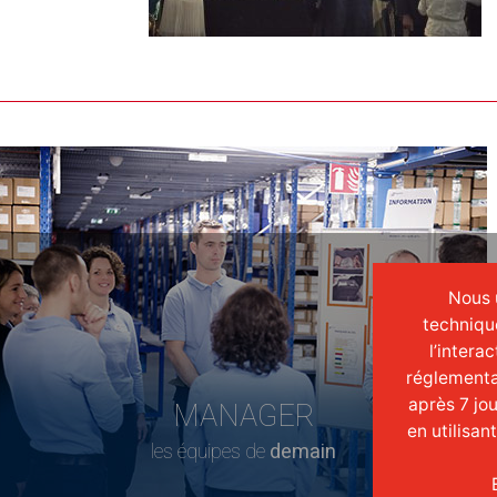
Nous u
techniqu
l’intera
réglementa
après 7 jo
MANAGER
en utilisan
les équipes de
demain