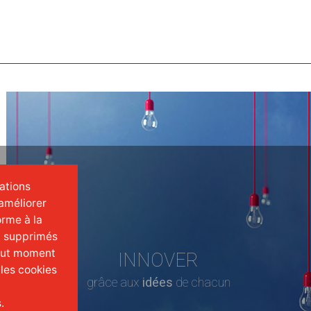
mations
améliorer
orme à la
t supprimés
tout moment
INNOVER
 les cookies
grâce aux
idées
de chacun
.