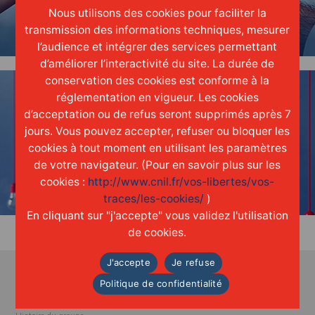
Nous utilisons des cookies pour faciliter la
une réelle
culture
d'entreprise
transmission des informations techniques, mesurer
l’audience et intégrer des services permettant
d’améliorer l’interactivité du site. La durée de
conservation des cookies est conforme à la
réglementation en vigueur. Les cookies
d’acceptation ou de refus seront supprimés après 7
jours. Vous pouvez accepter, refuser ou bloquer les
cookies à tout moment en utilisant les paramètres
INNOVER
de votre navigateur. (Pour en savoir plus sur les
grâce aux
idées
de chacun
cookies :
http://www.cnil.fr/vos-libertes/vos-
traces/les-cookies/
)
En cliquant sur "j'accepte" vous validez l'utilisation
de cookies.
J'accepte
Je refuse
Politique de confidentialité
A propos
Accueil