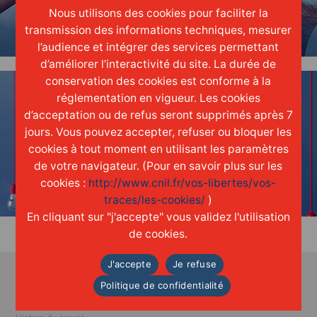
Nous utilisons des cookies pour faciliter la
une réelle
culture
d'entreprise
transmission des informations techniques, mesurer
l’audience et intégrer des services permettant
d’améliorer l’interactivité du site. La durée de
conservation des cookies est conforme à la
réglementation en vigueur. Les cookies
d’acceptation ou de refus seront supprimés après 7
jours. Vous pouvez accepter, refuser ou bloquer les
cookies à tout moment en utilisant les paramètres
INNOVER
de votre navigateur. (Pour en savoir plus sur les
grâce aux
idées
de chacun
cookies :
http://www.cnil.fr/vos-libertes/vos-
traces/les-cookies/
)
En cliquant sur "j'accepte" vous validez l'utilisation
de cookies.
J'accepte
Je refuse
Politique de confidentialité
A propos
Accueil