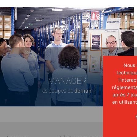
Nous u
techniqu
MANAGER
l’intera
réglementa
les équipes de
demain
après 7 jo
en utilisan