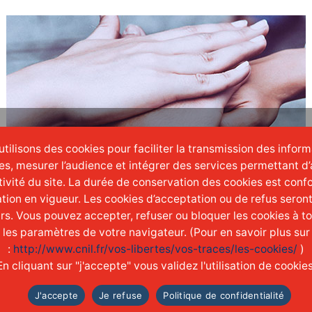
tilisons des cookies pour faciliter la transmission des infor
es, mesurer l’audience et intégrer des services permettant d’
ENGAGER
ctivité du site. La durée de conservation des cookies est conf
tion en vigueur. Les cookies d’acceptation ou de refus seron
une réelle
culture
d'entreprise
urs. Vous pouvez accepter, refuser ou bloquer les cookies à 
t les paramètres de votre navigateur. (Pour en savoir plus sur
:
http://www.cnil.fr/vos-libertes/vos-traces/les-cookies/
)
En cliquant sur "j'accepte" vous validez l'utilisation de cookies
J'accepte
Je refuse
Politique de confidentialité