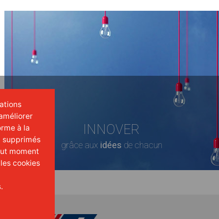
mations
améliorer
INNOVER
orme à la
t supprimés
grâce aux
idées
de chacun
tout moment
 les cookies
.