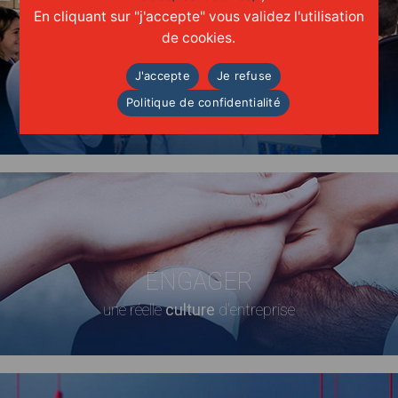
En cliquant sur "j'accepte" vous validez l'utilisation
de cookies.
MANAGER
J'accepte
Je refuse
Politique de confidentialité
les équipes de
demain
ENGAGER
une réelle
culture
d'entreprise