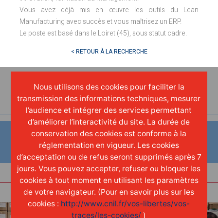
Vous avez déjà mis en œuvre les outils du Lean
Manufacturing avec succès et vous maîtrisez un ERP.
Le poste est basé dans le Loiret (45), sous statut cadre.
< RETOUR À LA RECHERCHE
Nous utilisons des cookies pour faciliter la
transmission des informations techniques, mesurer
l’audience et intégrer des services permettant
d’améliorer l’interactivité du site. La durée de
conservation des cookies est conforme à la
Postuler
réglementation en vigueur. Les cookies
à cette annonce
d’acceptation ou de refus seront supprimés après 7
jours. Vous pouvez accepter, refuser ou bloquer les
cookies à tout moment en utilisant les paramètres
de votre navigateur. (Pour en savoir plus sur les
cookies :
http://www.cnil.fr/vos-libertes/vos-
traces/les-cookies/
)