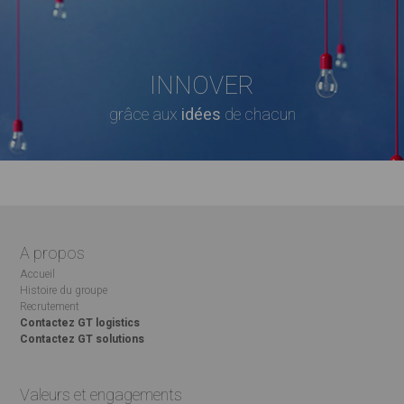
INNOVER
grâce aux
idées
de chacun
A propos
Accueil
Histoire du groupe
Recrutement
Contactez GT logistics
Contactez GT solutions
Valeurs et engagements