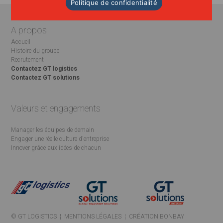
Politique de confidentialité
A propos
Accueil
Histoire du groupe
Recrutement
Contactez GT logistics
Contactez GT solutions
Valeurs et engagements
Manager les équipes de demain
Engager une réelle culture d'entreprise
Innover grâce aux idées de chacun
© GT LOGISTICS ¦
MENTIONS LÉGALES
¦
CRÉATION BONBAY