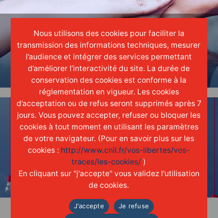
Nous utilisons des cookies pour faciliter la
ENGAGER
transmission des informations techniques, mesurer
l’audience et intégrer des services permettant
une réelle
culture
d'entreprise
d’améliorer l’interactivité du site. La durée de
conservation des cookies est conforme à la
réglementation en vigueur. Les cookies
d’acceptation ou de refus seront supprimés après 7
jours. Vous pouvez accepter, refuser ou bloquer les
cookies à tout moment en utilisant les paramètres
de votre navigateur. (Pour en savoir plus sur les
cookies :
http://www.cnil.fr/vos-libertes/vos-
INNOVER
traces/les-cookies/
)
grâce aux
idées
de chacun
En cliquant sur "j'accepte" vous validez l'utilisation
de cookies.
J'accepte
Je refuse